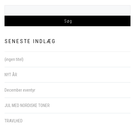
SENESTE INDLÆG
(ingen titel)
NYT ÅR
December eventyr
JUL MED NORDISKE TONER
TRAVLHED