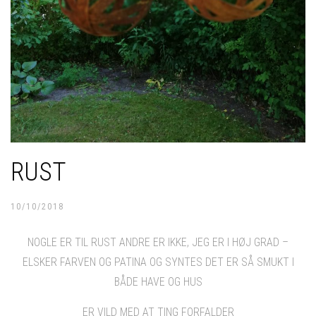
RUST
10/10/2018
NOGLE ER TIL RUST ANDRE ER IKKE, JEG ER I HØJ GRAD –
ELSKER FARVEN OG PATINA OG SYNTES DET ER SÅ SMUKT I
BÅDE HAVE OG HUS
ER VILD MED AT TING FORFALDER